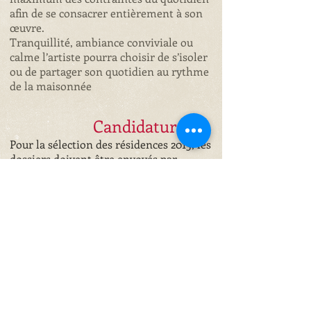
afin de se consacrer entièrement à son
œuvre.
Tranquillité, ambiance conviviale ou
calme l’artiste pourra choisir de s’isoler
ou de partager son quotidien au rythme
de la maisonnée
Candidature
Pour la sélection des résidences 2015, les
dossiers doivent être envoyés par
mail avant le 25 septembre 2015 en
format numérique
à
fotograficasa.corsica@gmail.com
Les résultats de la préselection faite par
le jury seront annoncés par mail le 5
octobre 2015, les photographes devront
alors faire parvenir leurs tirages avant
le 15 octobre 2015 pour la sélection
définitive.
Les résultats du jury seront annoncés