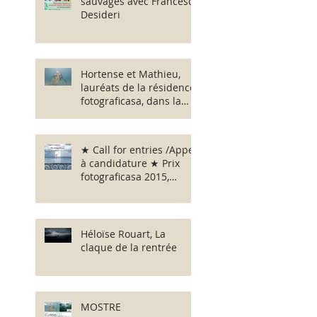
sauvages avec Francesca
Desideri
Hortense et Mathieu,
lauréats de la résidence
fotograficasa, dans la
boite verte ;-)
★ Call for entries /Appel
à candidature ★ Prix
fotograficasa 2015,
photographe en
résidence ★ Dossi
Héloïse Rouart, La
claque de la rentrée
MOSTRE