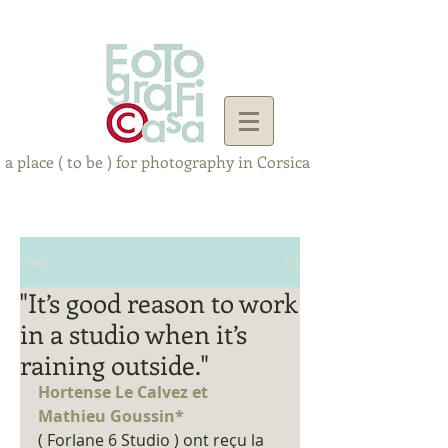
a place ( to be ) for photography in Corsica
Post
"It’s good reason to work
in a studio when it’s
raining outside."
Hortense Le Calvez et 
Mathieu Goussin*
( Forlane 6 Studio ) ont reçu la 