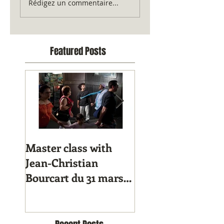
Rédigez un commentaire...
Featured Posts
Master class with
Agatha & Valentin
Jean-Christian
scholarship 2013
Bourcart du 31 mars
au 5 avril 2014