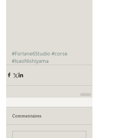
#Forlane6Studio
#corse
#IsaoNishiyama
Commentaires