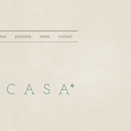
tos
partners
news
contact
 C A S A*