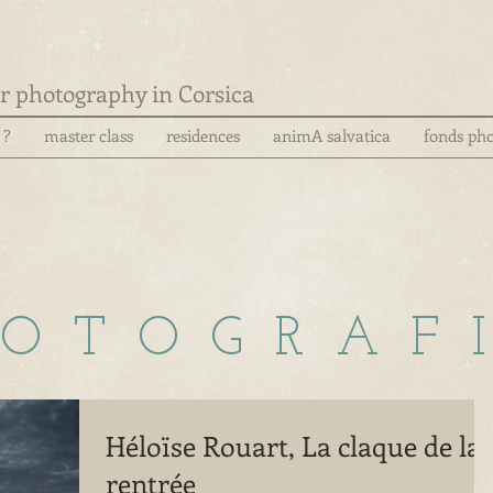
for photography in Corsica
 ?
master class
residences
animA salvatica
fonds pho
 T O G R A F I
Héloïse Rouart, La claque de la
rentrée