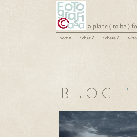
a place ( to be ) 
home
what ?
where ?
who
B L O G
F O